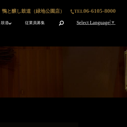
06-6105-8000
鴨と醸し鼓道（緑地公園店）
TEL
Select Language
▼
search
し鼓道
従業員募集