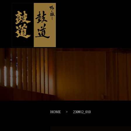
HOME
230912_010