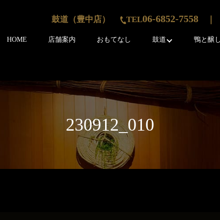
06-6852-7558
鼓道（豊中店）
TEL
｜ 
HOME
店舗案内
おもてなし
鼓道
鴨と醸
230912_010