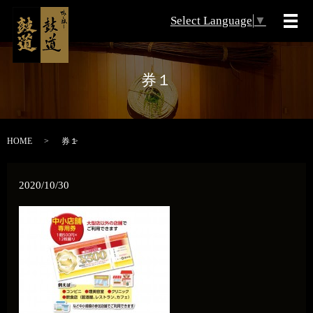
Select Language
▼
メ
券１
HOME
券１
2020/10/30