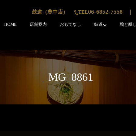
06-6852-7558
鼓道（豊中店）
TEL
｜ 
HOME
店舗案内
おもてなし
鼓道
鴨と醸
_MG_8861