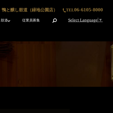
06-6105-8000
鴨と醸し鼓道（緑地公園店）
TEL
Select Language
▼
search
し鼓道
従業員募集