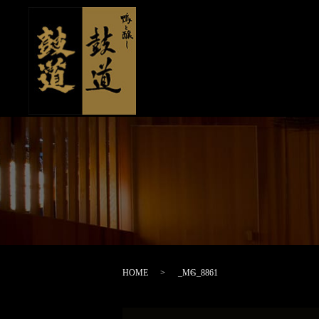
HOME
_MG_8861