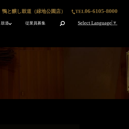
06-6105-8000
鴨と醸し鼓道（緑地公園店）
TEL
Select Language
▼
search
し鼓道
従業員募集