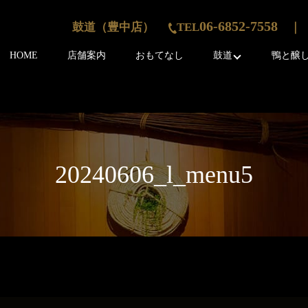
06-6852-7558
鼓道（豊中店）
TEL
｜ 
HOME
店舗案内
おもてなし
鼓道
鴨と醸
20240606_l_menu5