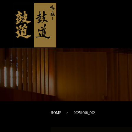
HOME
20251008_002