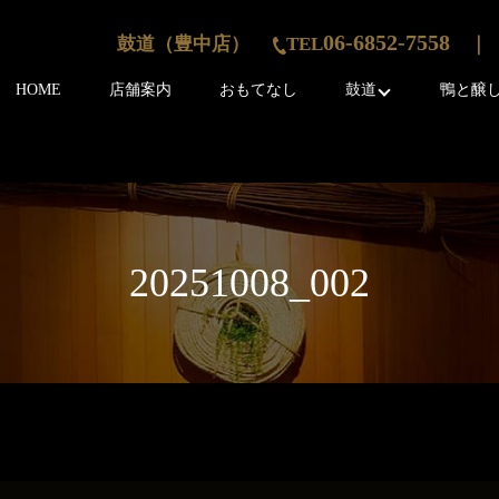
06-6852-7558
鼓道（豊中店）
TEL
｜ 
HOME
店舗案内
おもてなし
鼓道
鴨と醸
20251008_002