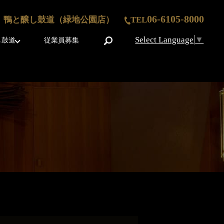
06-6105-8000
鴨と醸し鼓道（緑地公園店）
TEL
Select Language
▼
search
し鼓道
従業員募集