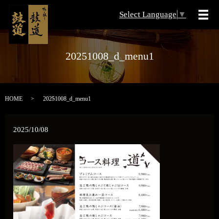
Select Language
▼
メ
20251008_d_menu1
HOME
20251008_d_menu1
2025/10/08