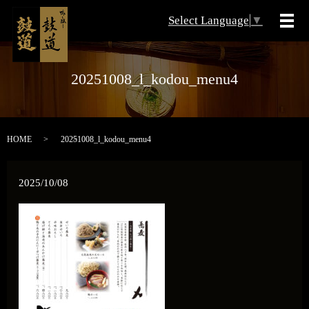
Select Language
▼
メ
20251008_l_kodou_menu4
HOME
20251008_l_kodou_menu4
2025/10/08