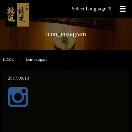
Select Language
▼
メ
icon_instagram
HOME
icon_instagram
2017/09/13