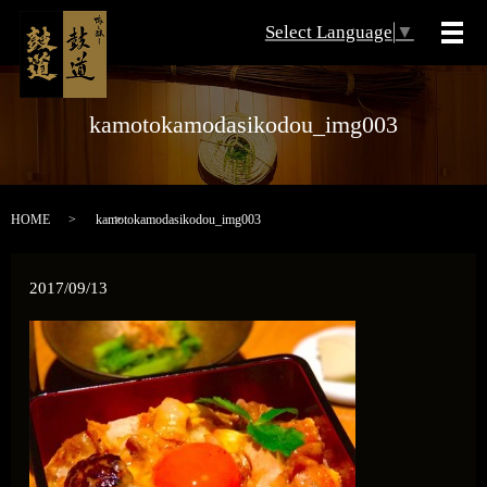
Select Language
▼
メ
kamotokamodasikodou_img003
HOME
kamotokamodasikodou_img003
2017/09/13