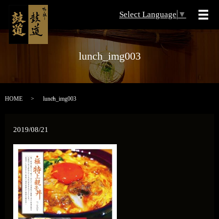
Select Language
▼
メ
lunch_img003
HOME
lunch_img003
2019/08/21