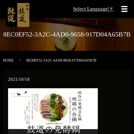
Select Language
▼
メ
8EC0EF52-3A2C-4AD0-9658-917D04A65B7B
HOME
8EC0EF52-3A2C-4AD0-9658-917D04A65B7B
2021/10/18