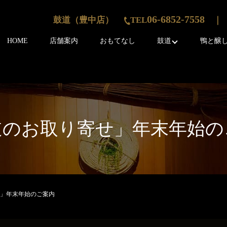
06-6852-7558
鼓道（豊中店）
TEL
｜ 
HOME
店舗案内
おもてなし
鼓道
鴨と醸
道のお取り寄せ」年末年始の
」年末年始のご案内