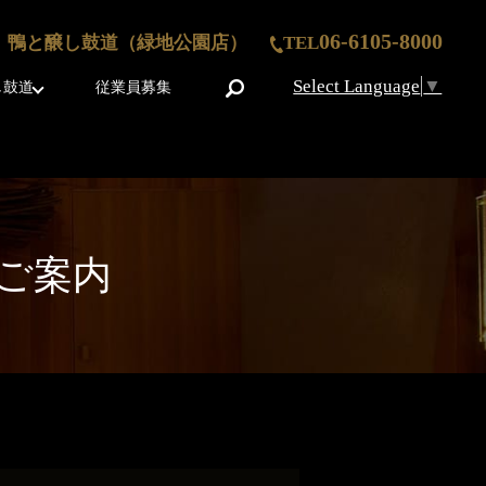
06-6105-8000
鴨と醸し鼓道（緑地公園店）
TEL
Select Language
▼
search
し鼓道
従業員募集
ご案内