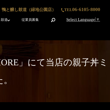
06-6105-8000
鴨と醸し鼓道（緑地公園店）
TEL
Select Language
▼
search
し鼓道
従業員募集
グMORE」にて当店の親子丼ミ
た。