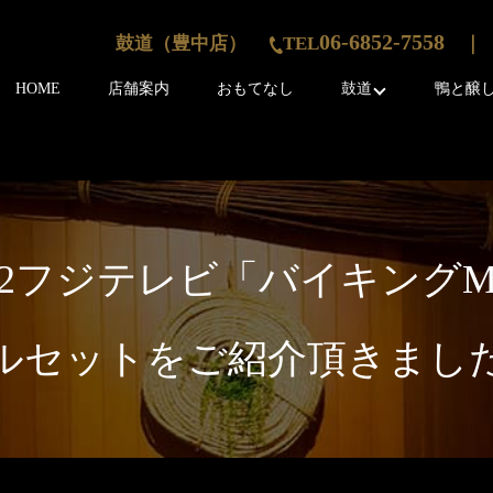
06-6852-7558
鼓道（豊中店）
TEL
｜ 
HOME
店舗案内
おもてなし
鼓道
鴨と醸
0.22フジテレビ「バイキン
ルセットをご紹介頂きまし