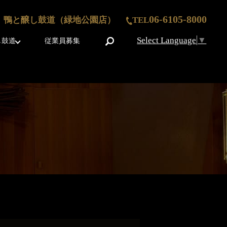
06-6105-8000
鴨と醸し鼓道（緑地公園店）
TEL
Select Language
▼
search
し鼓道
従業員募集