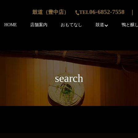
06-6852-7558
鼓道（豊中店）
TEL
｜ 
HOME
店舗案内
おもてなし
鼓道
鴨と醸
search