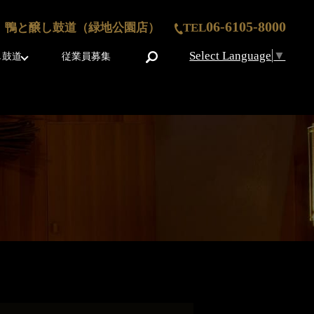
06-6105-8000
鴨と醸し鼓道（緑地公園店）
TEL
Select Language
▼
search
し鼓道
従業員募集