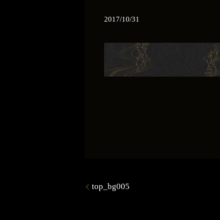
2017/10/31
top_bg005