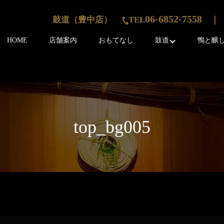
06-6852-7558
鼓道（豊中店）
TEL
｜ 
HOME
店舗案内
おもてなし
鼓道
鴨と醸
top_bg005