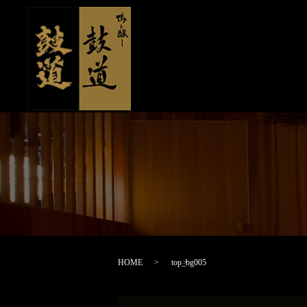
HOME
top_bg005